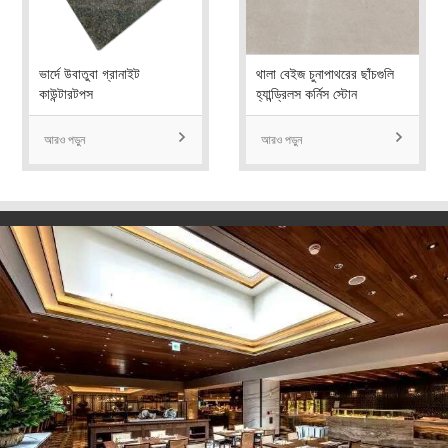
ভার্দে উবাতুবা গ্রানাইট
থালা বেইজ চুনাপাথরের ছাঁচগুলি
কাউন্টারটপস
হ্যান্ড্রিলস কর্নিস স্টোন
আরও পড়ুন

আরও পড়ুন
