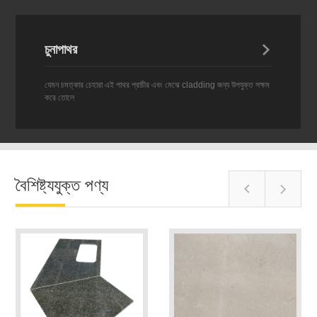
চুনাপাথর

যেমন চমত্কার চেহারা এই পাথর প্রাচীর এবং মেঝে cladding জন্য উপযুক্ত সক্ষম
করে তোলে
বৈশিষ্ট্যযুক্ত পণ্য