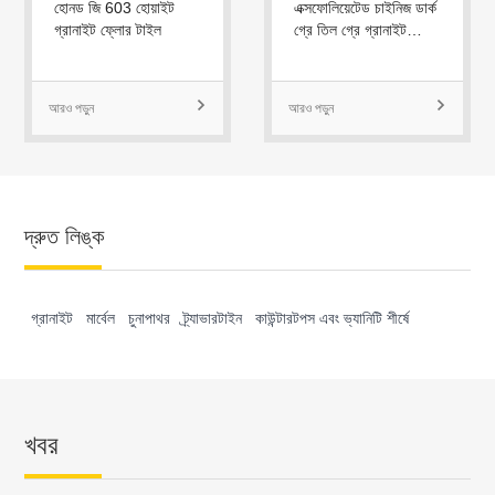
হোনড জি 603 হোয়াইট
এক্সফোলিয়েটেড চাইনিজ ডার্ক
গ্রানাইট ফ্লোর টাইল
গ্রে তিল গ্রে গ্রানাইট
পেভার
আরও পড়ুন

আরও পড়ুন

দ্রুত লিঙ্ক
গ্রানাইট
মার্বেল
চুনাপাথর
ট্র্যাভারটাইন
কাউন্টারটপস এবং ভ্যানিটি শীর্ষে
খবর