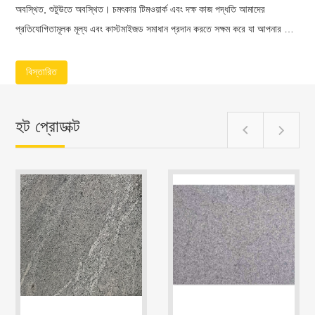
অবস্থিত, শুটুউতে অবস্থিত। চমৎকার টিমওয়ার্ক এবং দক্ষ কাজ পদ্ধতি আমাদের
প্রতিযোগিতামূলক মূল্য এবং কাস্টমাইজড সমাধান প্রদান করতে সক্ষম করে যা আপনার জন্য
সবচেয়ে ভালো কাজ করে। একটি নির্ভরযোগ্য সরবরাহকারী হিসাবে, আমরা সবসময় আমাদের
ক্লায়েন্টের সাথে একই দল হিসাবে নিজেদেরকে দেখি এবং ভাল মানের এবং সময়মতো
বিস্তারিত
ডেলিভারির গ্যারান্টি দেওয়ার জন্য মাটিতে তাদের চোখ হিসাবে কাজ করি।
হট প্রোডাক্ট