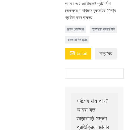
আসে। এটি ওয়াটারজেট প্যাটার্নে বা
লিভিংরুমে বা বাথরুমে বুকমেটেড বৈশিষ্ট্য
প্রাচীরে বহুল ব্যবহৃত।
ব্ল্যাক পোর্টোরো
ইতালিয়ান মার্বেল টালি
কালো মার্বেল স্ল্যাব

Email
বিস্তারিত
সর্বশেষ দাম পান?
আমরা যত
তাড়াতাড়ি সম্ভব
প্রতিক্রিয়া জানাব