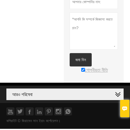
জমা দিন
গোপনীয়তা নীতি
আরও পরিষেবা








কপিরাইট © জিয়ামেন সান ইয়াং কর্পোরেশন।