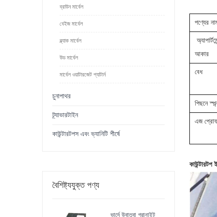
ব্রাউন মার্বেল
পণ্যের না
বেইজ মার্বেল
অ্যাপার্টমে
ব্ল্যাক মার্বেল
আকার
উড মার্বেল
বেধ
মার্বেল ওয়াটারজেট প্যাটার্ন
চুনাপাথর
পিছনে স্প্ল
ট্র্যাভারটাইন
এজ প্রো
কাউন্টারটপস এবং ভ্যানিটি শীর্ষে
কাউন্টারটপ 
বৈশিষ্ট্যযুক্ত পণ্য
ভার্দে উবাতুবা গ্রানাইট