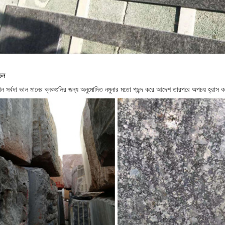
বাচন
টোন সর্বদা ভাল মানের ব্লকগুলির জন্য অনুমোদিত নমুনার মতো পছন্দ করে
আদেশ তারপরে অপচয় হ্রাস ক