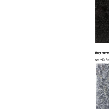
সিঙ্ক কাট
স্ল্যাবগুলি 