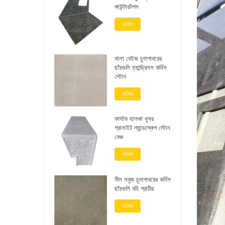
কাউন্টারটপস
অধিক
থালা বেইজ চুনাপাথরের
ছাঁচগুলি হ্যান্ড্রিলস কর্নিস
স্টোন
অধিক
কাস্টম হালকা ধূসর
গ্রানাইট ল্যান্ডস্কেপ স্টোন
বেঞ্চ
অধিক
নীল সবুজ চুনাপাথরের কর্নিস
ছাঁচগুলি বহি প্রাচীর
অধিক