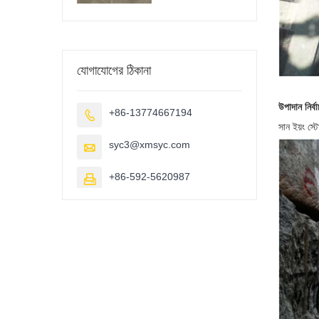
যোগাযোগের ঠিকানা
উপাদান নির্
+86-13774667194

সান ইয়ং স্
syc3@xmsyc.com

+86-592-5620987
