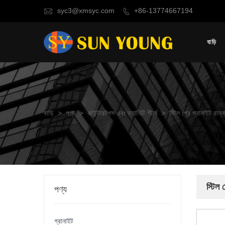
syc3@xmsyc.com
+86-13774667194


বাড়ি
বাড়ি
>
পণ্য
>
কাউন্টারটপস এবং ভ্যানিটি শীর্ষে
>
স্টিল গ্রে গ্রানাইট রান্ন
স্টিল 
পণ্য
গ্রানাইট