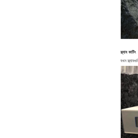
স্ল্যাব কাটিং
যখন স্ল্যাব