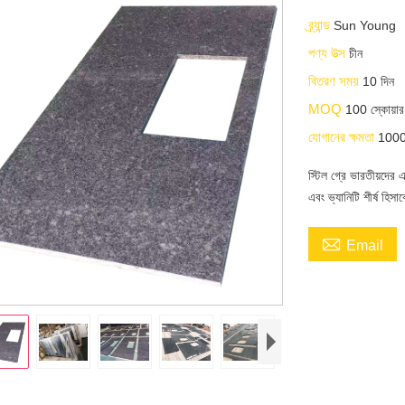
ব্র্যান্ড
Sun Young
পণ্য উত্স
চীন
বিতরণ সময়
10 দিন
MOQ
100 স্কোয়ার 
যোগানের ক্ষমতা
10000 
স্টিল গ্রে ভারতীয়দের এক
এবং ভ্যানিটি শীর্ষ হিসা

Email