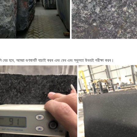
গুলি বের হবে, আমরা গুণমানটি যাচাই করব এবং বেধ এবং স্থূলতা উভয়ই পরীক্ষা করব।