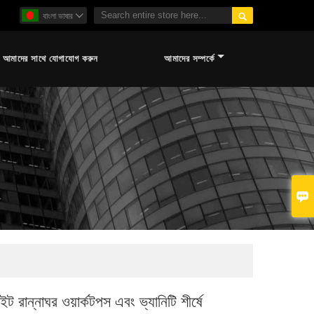

বাংলা ভাষার

আমাদের সাথে যোগাযোগ করুন
আমাদের সম্পর্কে

নাইট রান্নাঘর ওয়ার্কটপস এবং ভ্যানিটি শীর্ষে